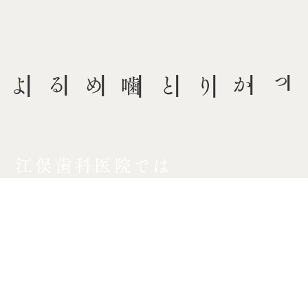
江俣歯科医院では
健康寿命を延ばすことを
大切にしています
宇都宮市にある江俣歯科医院では、口腔の健康を
通じて健康寿命を延ばすことが重要だと考えてい
ます。