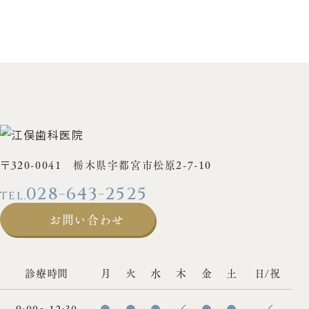
〒320-0041 栃木県宇都宮市松原2-7-10
028-643-2525
お問い合わせ
診療時間
月
火
水
木
金
土
日/祝
9:00〜12:30
●
●
●
／
●
●
／