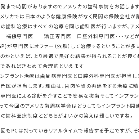
出発まで時間がありますのでアメリカの歯科事情をお話します
アメリカでは日本のような健康保険がなく民間の保険会社が請
本の歯科治療はすべての治療を同じ歯科医が行いますが、ア
医 補綴専門医 矯正専門医 口腔外科専門医・・・などが
GP)が専門医にオファー（依頼）して治療するということが
るのかといえば、より最適で良好な結果が得られることが良く
のであればきわめて合理的といえます。
インプラント治療は歯周病専門医と口腔外科専門医が担当しま
専門医が担当します。理由は、歯肉や骨の再建をする治療に精
病専門医による診断を介すことで安易な抜歯そしてインプラン
よって今回のアメリカ歯周病学会はどうしてもインプラント関
本の歯科医療制度とどちらがよいかの答えは難しいですね。
回もPCは持っていきリアルタイムで報告する予定ですが、そ