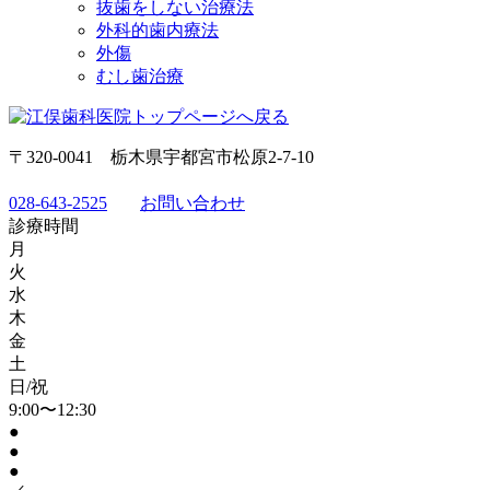
抜歯をしない治療法
外科的歯内療法
外傷
むし歯治療
〒320-0041 栃木県宇都宮市松原2-7-10
028-643-2525
お問い合わせ
診療時間
月
火
水
木
金
土
日/祝
9:00〜12:30
●
●
●