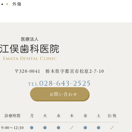
外傷
〒320-0041 栃木県宇都宮市松原2-7-10
028-643-2525
お問い合わせ
診療時間
月
火
水
木
金
土
日/祝
9:00〜12:30
●
●
●
／
●
●
／